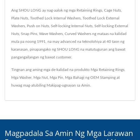
Ang SHOU LONG ay nag-aalok ng mga Retaining Rings, Cage Nuts,
Plate Nuts, Toothed Lock Internal Washers, Toothed Lock External
Washers, Push on Nuts, Self-locking Internal Nuts, Self-locking External
Nuts, Snap Pins, Wave Washers, Curved Washers ng mataas na kalidad
mula pa noong 1991, na may advanced na teknolohiya at 40 taon ng
karanasan, pinapangako ng SHOU LONG na matutugunan ang bawat
pangangailangan ng bawat customer.
Tingnan ang aming mga de-kalidad na produkto
Mga Retaining Rings
,
Mga Washer
,
Mga Nut
,
Mga Pin
,
Mga Bahagi ng OEM Stamping
at
huwag mag-atubiling
Makipag-ugnayan sa Amin
.
Magpadala Sa Amin Ng Mga Larawan