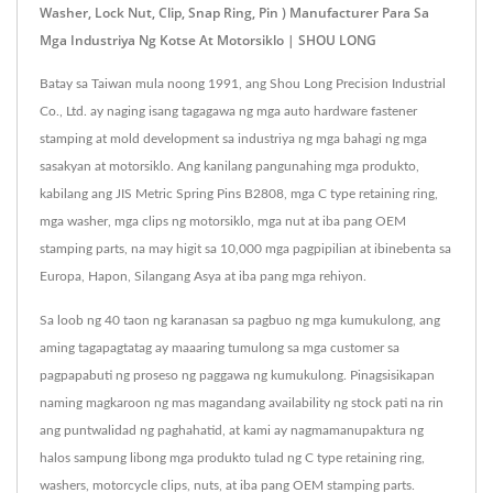
Washer, Lock Nut, Clip, Snap Ring, Pin ) Manufacturer Para Sa
Mga Industriya Ng Kotse At Motorsiklo | SHOU LONG
Batay sa Taiwan mula noong 1991, ang Shou Long Precision Industrial
Co., Ltd. ay naging isang tagagawa ng mga auto hardware fastener
stamping at mold development sa industriya ng mga bahagi ng mga
sasakyan at motorsiklo. Ang kanilang pangunahing mga produkto,
kabilang ang JIS Metric Spring Pins B2808, mga C type retaining ring,
mga washer, mga clips ng motorsiklo, mga nut at iba pang OEM
stamping parts, na may higit sa 10,000 mga pagpipilian at ibinebenta sa
Europa, Hapon, Silangang Asya at iba pang mga rehiyon.
Sa loob ng 40 taon ng karanasan sa pagbuo ng mga kumukulong, ang
aming tagapagtatag ay maaaring tumulong sa mga customer sa
pagpapabuti ng proseso ng paggawa ng kumukulong. Pinagsisikapan
naming magkaroon ng mas magandang availability ng stock pati na rin
ang puntwalidad ng paghahatid, at kami ay nagmamanupaktura ng
halos sampung libong mga produkto tulad ng C type retaining ring,
washers, motorcycle clips, nuts, at iba pang OEM stamping parts.