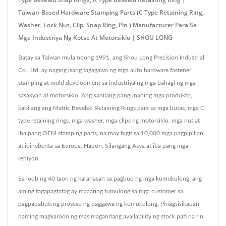
Taiwan-Based Hardware Stamping Parts (C Type Retaining Ring,
Washer, Lock Nut, Clip, Snap Ring, Pin ) Manufacturer Para Sa
Mga Industriya Ng Kotse At Motorsiklo | SHOU LONG
Batay sa Taiwan mula noong 1991, ang Shou Long Precision Industrial
Co., Ltd. ay naging isang tagagawa ng mga auto hardware fastener
stamping at mold development sa industriya ng mga bahagi ng mga
sasakyan at motorsiklo. Ang kanilang pangunahing mga produkto,
kabilang ang Metric Beveled Retaining Rings para sa mga butas, mga C
type retaining rings, mga washer, mga clips ng motorsiklo, mga nut at
iba pang OEM stamping parts, na may higit sa 10,000 mga pagpipilian
at ibinebenta sa Europa, Hapon, Silangang Asya at iba pang mga
rehiyon.
Sa loob ng 40 taon ng karanasan sa pagbuo ng mga kumukulong, ang
aming tagapagtatag ay maaaring tumulong sa mga customer sa
pagpapabuti ng proseso ng paggawa ng kumukulong. Pinagsisikapan
naming magkaroon ng mas magandang availability ng stock pati na rin