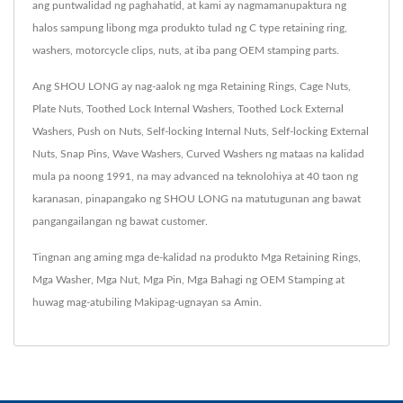
ang puntwalidad ng paghahatid, at kami ay nagmamanupaktura ng
halos sampung libong mga produkto tulad ng C type retaining ring,
washers, motorcycle clips, nuts, at iba pang OEM stamping parts.
Ang SHOU LONG ay nag-aalok ng mga Retaining Rings, Cage Nuts,
Plate Nuts, Toothed Lock Internal Washers, Toothed Lock External
Washers, Push on Nuts, Self-locking Internal Nuts, Self-locking External
Nuts, Snap Pins, Wave Washers, Curved Washers ng mataas na kalidad
mula pa noong 1991, na may advanced na teknolohiya at 40 taon ng
karanasan, pinapangako ng SHOU LONG na matutugunan ang bawat
pangangailangan ng bawat customer.
Tingnan ang aming mga de-kalidad na produkto
Mga Retaining Rings
,
Mga Washer
,
Mga Nut
,
Mga Pin
,
Mga Bahagi ng OEM Stamping
at
huwag mag-atubiling
Makipag-ugnayan sa Amin
.