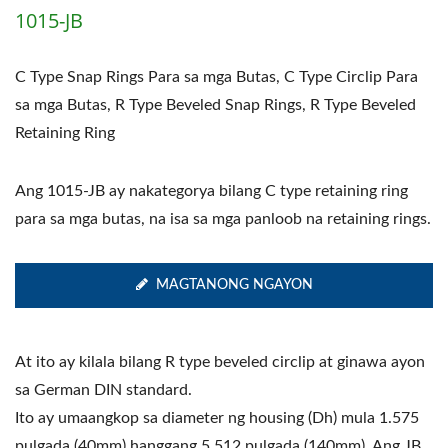
1015-JB
C Type Snap Rings Para sa mga Butas, C Type Circlip Para
sa mga Butas, R Type Beveled Snap Rings, R Type Beveled
Retaining Ring
Ang 1015-JB ay nakategorya bilang C type retaining ring
para sa mga butas, na isa sa mga panloob na retaining rings.
MAGTANONG NGAYON
At ito ay kilala bilang R type beveled circlip at ginawa ayon
sa German DIN standard.
Ito ay umaangkop sa diameter ng housing (Dh) mula 1.575
pulgada (40mm) hanggang 5.512 pulgada (140mm). Ang JB