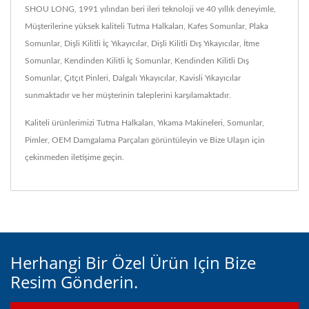
SHOU LONG, 1991 yılından beri ileri teknoloji ve 40 yıllık deneyimle,
Müşterilerine yüksek kaliteli Tutma Halkaları, Kafes Somunlar, Plaka
Somunlar, Dişli Kilitli İç Yıkayıcılar, Dişli Kilitli Dış Yıkayıcılar, İtme
Somunlar, Kendinden Kilitli İç Somunlar, Kendinden Kilitli Dış
Somunlar, Çıtçıt Pinleri, Dalgalı Yıkayıcılar, Kavisli Yıkayıcılar
sunmaktadır ve her müşterinin taleplerini karşılamaktadır.
Kaliteli ürünlerimizi
Tutma Halkaları
,
Yıkama Makineleri
,
Somunlar
,
Pimler
,
OEM Damgalama Parçaları
görüntüleyin ve
Bize Ulaşın
için
çekinmeden iletişime geçin.
Herhangi Bir Özel Ürün Için Bize
Resim Gönderin.