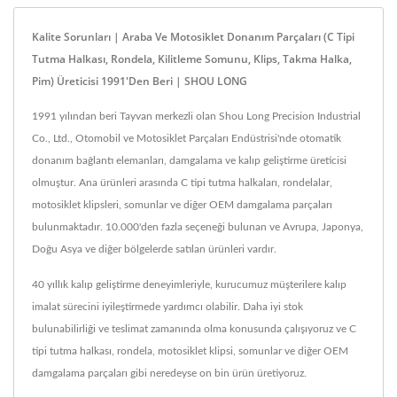
Kalite Sorunları | Araba Ve Motosiklet Donanım Parçaları (C Tipi
Tutma Halkası, Rondela, Kilitleme Somunu, Klips, Takma Halka,
Pim) Üreticisi 1991'den Beri | SHOU LONG
1991 yılından beri Tayvan merkezli olan Shou Long Precision Industrial
Co., Ltd., Otomobil ve Motosiklet Parçaları Endüstrisi'nde otomatik
donanım bağlantı elemanları, damgalama ve kalıp geliştirme üreticisi
olmuştur. Ana ürünleri arasında C tipi tutma halkaları, rondelalar,
motosiklet klipsleri, somunlar ve diğer OEM damgalama parçaları
bulunmaktadır. 10.000'den fazla seçeneği bulunan ve Avrupa, Japonya,
Doğu Asya ve diğer bölgelerde satılan ürünleri vardır.
40 yıllık kalıp geliştirme deneyimleriyle, kurucumuz müşterilere kalıp
imalat sürecini iyileştirmede yardımcı olabilir. Daha iyi stok
bulunabilirliği ve teslimat zamanında olma konusunda çalışıyoruz ve C
tipi tutma halkası, rondela, motosiklet klipsi, somunlar ve diğer OEM
damgalama parçaları gibi neredeyse on bin ürün üretiyoruz.