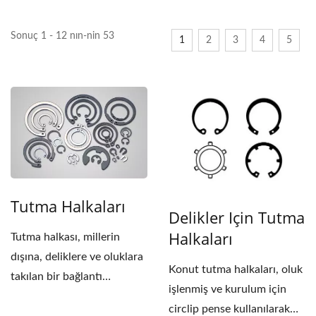
Sonuç 1 - 12 nın-nin 53
1
2
3
4
5
Tutma Halkaları
Delikler Için Tutma
Halkaları
Tutma halkası, millerin
dışına, deliklere ve oluklara
Konut tutma halkaları, oluk
takılan bir bağlantı
işlenmiş ve kurulum için
elemanıdır....
circlip pense kullanılarak