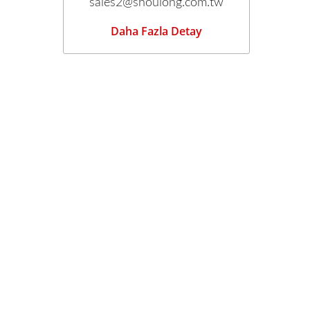
sales2@shoulong.com.tw
Daha Fazla Detay