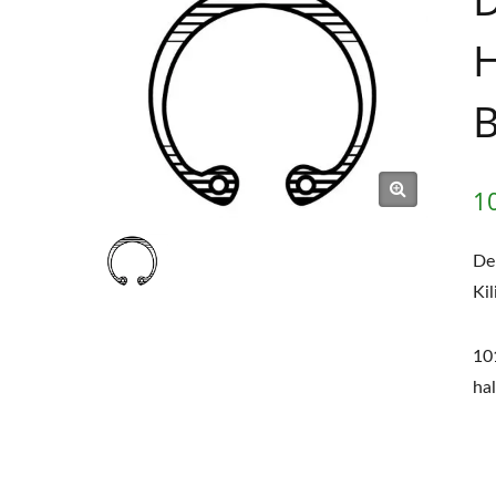
H
B
1
Del
Kil
101
hal