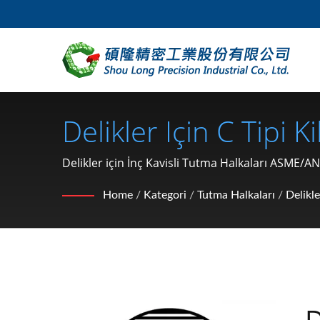
Delikler Için C Tipi Kil
Kavisli Kilit Halkalar
Delikler için İnç Kavisli Tutma Halkaları ASME/A
hızlı teslim edilen ürünlerle önde olmalarına yar
SHOU LONG | Araba 
Home
/
Kategori
/
Tutma Halkaları
/
Delikle
Tutma Halkası, Rond
Pim) Üreticisi
D