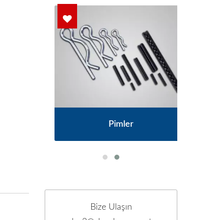
ları
OE
Pimler
Bize Ulaşın