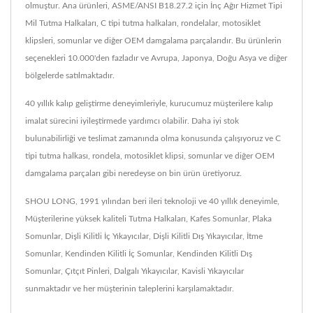
olmuştur. Ana ürünleri, ASME/ANSI B18.27.2 için İnç Ağır Hizmet Tipi
Mil Tutma Halkaları, C tipi tutma halkaları, rondelalar, motosiklet
klipsleri, somunlar ve diğer OEM damgalama parçalarıdır. Bu ürünlerin
seçenekleri 10.000'den fazladır ve Avrupa, Japonya, Doğu Asya ve diğer
bölgelerde satılmaktadır.
40 yıllık kalıp geliştirme deneyimleriyle, kurucumuz müşterilere kalıp
imalat sürecini iyileştirmede yardımcı olabilir. Daha iyi stok
bulunabilirliği ve teslimat zamanında olma konusunda çalışıyoruz ve C
tipi tutma halkası, rondela, motosiklet klipsi, somunlar ve diğer OEM
damgalama parçaları gibi neredeyse on bin ürün üretiyoruz.
SHOU LONG, 1991 yılından beri ileri teknoloji ve 40 yıllık deneyimle,
Müşterilerine yüksek kaliteli Tutma Halkaları, Kafes Somunlar, Plaka
Somunlar, Dişli Kilitli İç Yıkayıcılar, Dişli Kilitli Dış Yıkayıcılar, İtme
Somunlar, Kendinden Kilitli İç Somunlar, Kendinden Kilitli Dış
Somunlar, Çıtçıt Pinleri, Dalgalı Yıkayıcılar, Kavisli Yıkayıcılar
sunmaktadır ve her müşterinin taleplerini karşılamaktadır.