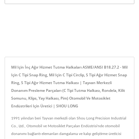
Mil Için İnç Ağır Hizmet Tutma Halkaları ASME/ANSI B18.27.2 - Mil
Için C Tipi Snap Ring, Mil Için C Tipi Circlip, S Tipi Ağır Hizmet Snap
Ring, S Tipi Ağır Hizmet Tutma Halkası | Tayvan Merkezli
Donanım Presleme Parçaları (C Tipi Tutma Halkası, Rondela, Kilit
Somunu, Klips, Yay Halkası, Pim) Otomobil Ve Motosiklet
Endüstrileri Için Üretici | SHOU LONG
1991 yılından beri Tayvan merkezli olan Shou Long Precision Industrial
Co., Ltd., Otomobil ve Motosiklet Parçaları Endüstrisi'nde otomobil
donanımı bağlantı elemanları damgalama ve kalıp geliştirme üreticisi