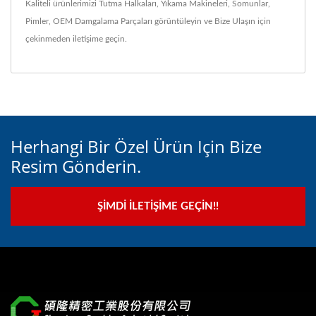
Kaliteli ürünlerimizi
Tutma Halkaları
,
Yıkama Makineleri
,
Somunlar
,
Pimler
,
OEM Damgalama Parçaları
görüntüleyin ve
Bize Ulaşın
için
çekinmeden iletişime geçin.
Herhangi Bir Özel Ürün Için Bize
Resim Gönderin.
ŞIMDI İLETIŞIME GEÇIN!!