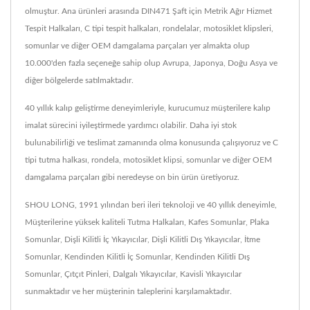
olmuştur. Ana ürünleri arasında DIN471 Şaft için Metrik Ağır Hizmet
Tespit Halkaları, C tipi tespit halkaları, rondelalar, motosiklet klipsleri,
somunlar ve diğer OEM damgalama parçaları yer almakta olup
10.000'den fazla seçeneğe sahip olup Avrupa, Japonya, Doğu Asya ve
diğer bölgelerde satılmaktadır.
40 yıllık kalıp geliştirme deneyimleriyle, kurucumuz müşterilere kalıp
imalat sürecini iyileştirmede yardımcı olabilir. Daha iyi stok
bulunabilirliği ve teslimat zamanında olma konusunda çalışıyoruz ve C
tipi tutma halkası, rondela, motosiklet klipsi, somunlar ve diğer OEM
damgalama parçaları gibi neredeyse on bin ürün üretiyoruz.
SHOU LONG, 1991 yılından beri ileri teknoloji ve 40 yıllık deneyimle,
Müşterilerine yüksek kaliteli Tutma Halkaları, Kafes Somunlar, Plaka
Somunlar, Dişli Kilitli İç Yıkayıcılar, Dişli Kilitli Dış Yıkayıcılar, İtme
Somunlar, Kendinden Kilitli İç Somunlar, Kendinden Kilitli Dış
Somunlar, Çıtçıt Pinleri, Dalgalı Yıkayıcılar, Kavisli Yıkayıcılar
sunmaktadır ve her müşterinin taleplerini karşılamaktadır.