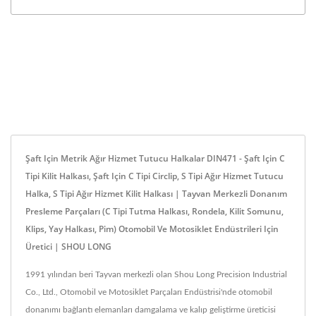
Şaft Için Metrik Ağır Hizmet Tutucu Halkalar DIN471 - Şaft Için C
Tipi Kilit Halkası, Şaft Için C Tipi Circlip, S Tipi Ağır Hizmet Tutucu
Halka, S Tipi Ağır Hizmet Kilit Halkası | Tayvan Merkezli Donanım
Presleme Parçaları (C Tipi Tutma Halkası, Rondela, Kilit Somunu,
Klips, Yay Halkası, Pim) Otomobil Ve Motosiklet Endüstrileri Için
Üretici | SHOU LONG
1991 yılından beri Tayvan merkezli olan Shou Long Precision Industrial
Co., Ltd., Otomobil ve Motosiklet Parçaları Endüstrisi'nde otomobil
donanımı bağlantı elemanları damgalama ve kalıp geliştirme üreticisi