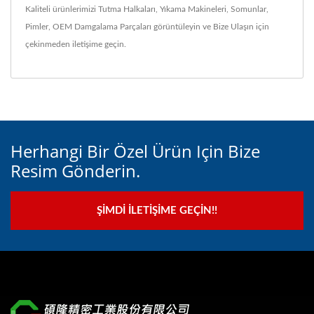
Kaliteli ürünlerimizi
Tutma Halkaları
,
Yıkama Makineleri
,
Somunlar
,
Pimler
,
OEM Damgalama Parçaları
görüntüleyin ve
Bize Ulaşın
için
çekinmeden iletişime geçin.
Herhangi Bir Özel Ürün Için Bize
Resim Gönderin.
ŞIMDI İLETIŞIME GEÇIN!!