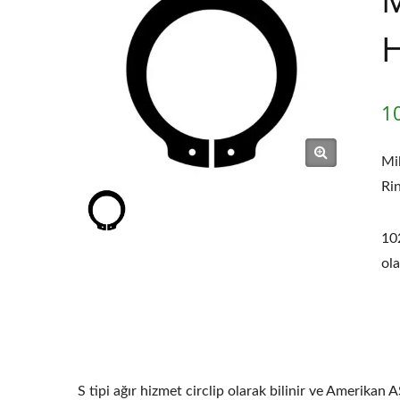
H
1
Mil
Ri
102
ola
S tipi ağır hizmet circlip olarak bilinir ve Amerikan