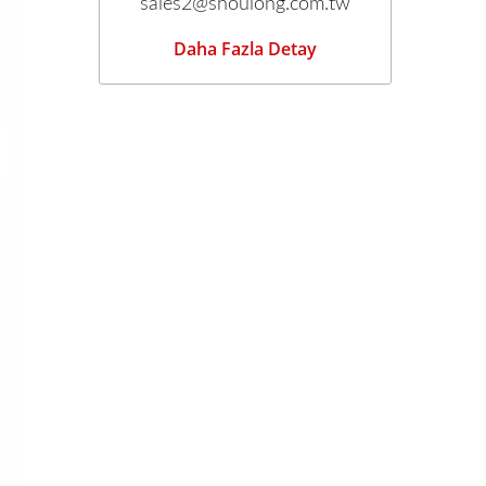
sales2@shoulong.com.tw
Daha Fazla Detay