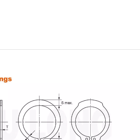
OEM Damgalama Parça
Pimler