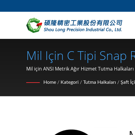
Mil Için C Tipi Snap R
Snap Ring, S Tipi Ağ
Mil için ANSI Metrik Ağır Hizmet Tutma Halkaları 
edilen ürünlerle önde olmalarına yardımcı olmak
SHOU LONG | Araba 
Home
/
Kategori
/
Tutma Halkaları
/
Şaft İç
Tutma Halkası, Rond
Pim) Üreticisi
M