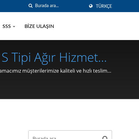
TÜRKÇE
SSS
BIZE ULAŞIN
, S Tipi Ağır Hizmet
 1991'den Beri
macımız müşterilerimize kaliteli ve hızlı teslim
rçaları (C Tipi
ips, Takma Halka,