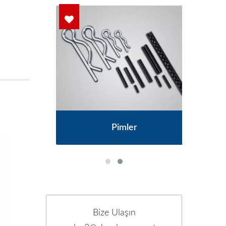
ları
OE
Pimler
Bize Ulaşın