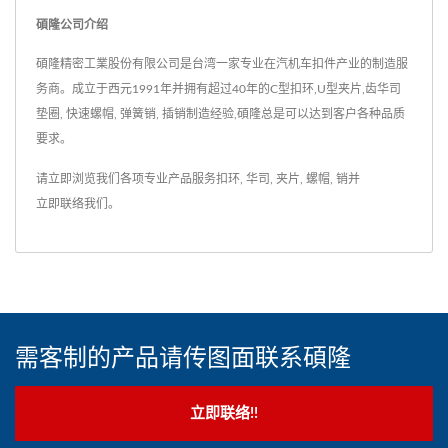
碩隆公司介绍
碩隆精密工業股份有限公司是台湾一家专业在汽机车扣件产业的制造服
务商。成立于西元1991年并拥有超过40年的C型扣环,U型夹片,齿华司
垫圈, 快速螺帽, 弹簧销, 插销制造经验,碩隆总是可以达到客户各种品质
要求。
请立即浏览我们各项专业产品服务
扣环
,
华司
,
夹片
,
螺帽
,
销
并
立即联络我们
。
需客制的产品请传图面联系碩隆
立即联络!!