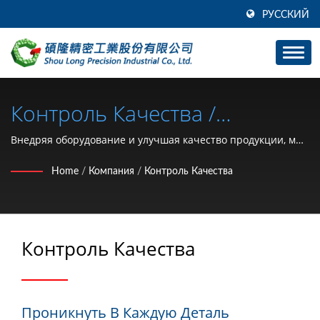
РУССКИЙ
Контроль Качества /
Производитель
Внедряя оборудование и улучшая качество продукции, мы
обеспечиваем клиентам более высокую скорость
Автомобильных И
Home
/
Компания
/
Контроль Качества
разработки инструментов и производительность, чем у
Мотоциклетных Запчастей
конкурентов.
(кольцо Удерживающее Типа
Контроль Качества
С, Шайба, Гайка С
Фиксацией, Клипса,
Стопорное Кольцо, Штифт) С
Проникнуть В Каждую Деталь