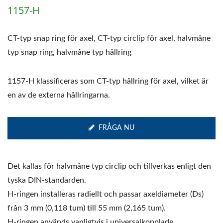
1157-H
CT-typ snap ring för axel, CT-typ circlip för axel, halvmåne
typ snap ring, halvmåne typ hållring
1157-H klassificeras som CT-typ hållring för axel, vilket är
en av de externa hållringarna.
FRÅGA NU
Det kallas för halvmåne typ circlip och tillverkas enligt den
tyska DIN-standarden.
H-ringen installeras radiellt och passar axeldiameter (Ds)
från 3 mm (0,118 tum) till 55 mm (2,165 tum).
H-ringen används vanligtvis i universalkopplade