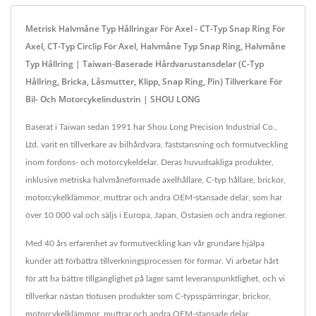
Metrisk Halvmåne Typ Hållringar För Axel - CT-Typ Snap Ring För
Axel, CT-Typ Circlip För Axel, Halvmåne Typ Snap Ring, Halvmåne
Typ Hållring | Taiwan-Baserade Hårdvarustansdelar (C-Typ
Hållring, Bricka, Låsmutter, Klipp, Snap Ring, Pin) Tillverkare För
Bil- Och Motorcykelindustrin | SHOU LONG
Baserat i Taiwan sedan 1991 har Shou Long Precision Industrial Co.,
Ltd. varit en tillverkare av bilhårdvara, fäststansning och formutveckling
inom fordons- och motorcykeldelar. Deras huvudsakliga produkter,
inklusive metriska halvmåneformade axelhållare, C-typ hållare, brickor,
motorcykelklämmor, muttrar och andra OEM-stansade delar, som har
över 10 000 val och säljs i Europa, Japan, Östasien och andra regioner.
Med 40 års erfarenhet av formutveckling kan vår grundare hjälpa
kunder att förbättra tillverkningsprocessen för formar. Vi arbetar hårt
för att ha bättre tillgänglighet på lager samt leveranspunktlighet, och vi
tillverkar nästan tiotusen produkter som C-typsspärrringar, brickor,
motorcykelklämmor, muttrar och andra OEM-stansade delar.