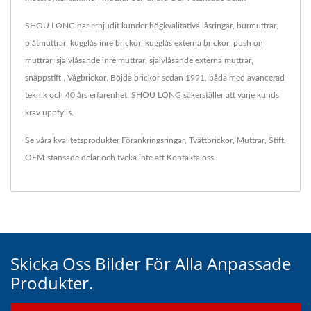
SHOU LONG har erbjudit kunder högkvalitativa låsringar, burmuttrar,
plåtmuttrar, kugglås inre brickor, kugglås externa brickor, push on
muttrar, självlåsande inre muttrar, självlåsande externa muttrar,
snäppstift , Vågbrickor, Böjda brickor sedan 1991, båda med avancerad
teknik och 40 års erfarenhet, SHOU LONG säkerställer att varje kunds
krav uppfylls.
Se våra kvalitetsprodukter
Förankringsringar
,
Tvättbrickor
,
Muttrar
,
Stift
,
OEM-stansade delar
och tveka inte att
Kontakta oss
.
Skicka Oss Bilder För Alla Anpassade
Produkter.