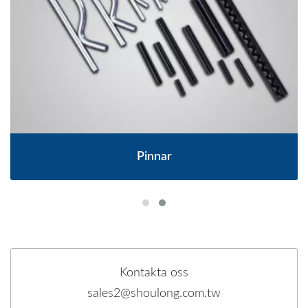
Pinnar
Kontakta oss
sales2@shoulong.com.tw