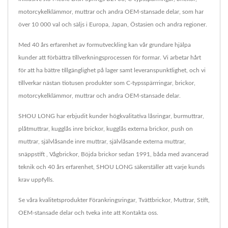
motorcykelklämmor, muttrar och andra OEM-stansade delar, som har
över 10 000 val och säljs i Europa, Japan, Östasien och andra regioner.
Med 40 års erfarenhet av formutveckling kan vår grundare hjälpa
kunder att förbättra tillverkningsprocessen för formar. Vi arbetar hårt
för att ha bättre tillgänglighet på lager samt leveranspunktlighet, och vi
tillverkar nästan tiotusen produkter som C-typsspärrringar, brickor,
motorcykelklämmor, muttrar och andra OEM-stansade delar.
SHOU LONG har erbjudit kunder högkvalitativa låsringar, burmuttrar,
plåtmuttrar, kugglås inre brickor, kugglås externa brickor, push on
muttrar, självlåsande inre muttrar, självlåsande externa muttrar,
snäppstift , Vågbrickor, Böjda brickor sedan 1991, båda med avancerad
teknik och 40 års erfarenhet, SHOU LONG säkerställer att varje kunds
krav uppfylls.
Se våra kvalitetsprodukter
Förankringsringar
,
Tvättbrickor
,
Muttrar
,
Stift
,
OEM-stansade delar
och tveka inte att
Kontakta oss
.