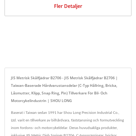
Fler Detaljer
JIS Metrisk Skålfjädrar B2706 - JIS Metrisk Skålfjädrar B2706 |
Taiwan-Baserade Hårdvarustansdelar (C-Typ Hållring, Bricka,
Låsmutter, Klipp, Snap Ring, Pin) Tillverkare För Bil- Och
Motorcykelindustrin | SHOU LONG
Baserat i Taiwan sedan 1991 har Shou Long Precision Industrial Co.,
Ltd. varit en tillverkare av bilhårdvara, fäststansning och formutveckling
inom fordons- och motorcykeldelar. Deras huvudsakliga produkter,
inklusive JIS Metric Dish Springs B2706, C-typsspärrringar, brickor,