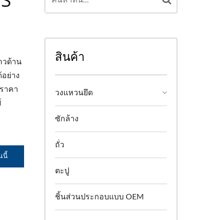
สินค้า
าวด้าน
ด้อย่าง
ะราคา
วงแหวนยึด
์
ซักล้าง
ถั่ว
นี้
ตะปู
ชิ้นส่วนประกอบแบบ OEM