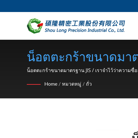
น็อตตะกร้าขนาดมาตรฐ
จักรยานยนต์ (วงแหวน
น็อตตะกร้าขนาดมาตรฐาน JIS / เราจำไว้ว่าความซื่อสั
คู่แข่ง
วนสแน็ป, ตะปู) ตั้ง
Home
/
หมวดหมู่
/
ถั่ว
น