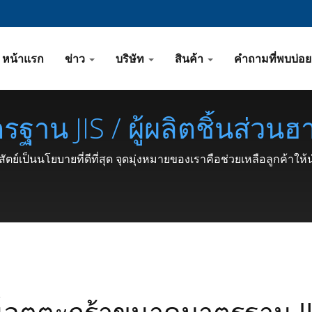
หน้าแรก
ข่าว
บริษัท
สินค้า
คำถามที่พบบ่อ
าน JIS / ผู้ผลิตชิ้นส่วน
รัดชนิด C, ซัพพอร์ตล็อค, 
ตย์เป็นนโยบายที่ดีที่สุด จุดมุ่งหมายของเราคือช่วยเหลือลูกค้าให
แต่ปี 1991 | SHOU LONG
็อตตะกร้าขนาดมาตรฐาน J