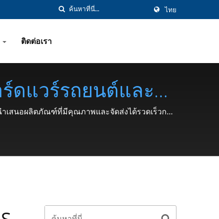
ไทย
ย
ติดต่อเรา
ฮาร์ดแวร์รถยนต์และรถ
น็อตล็อค, คลิป, วงแห
้นำเสนอผลิตภัณฑ์ที่มีคุณภาพและจัดส่งได้รวดเร็วกว่า
IS