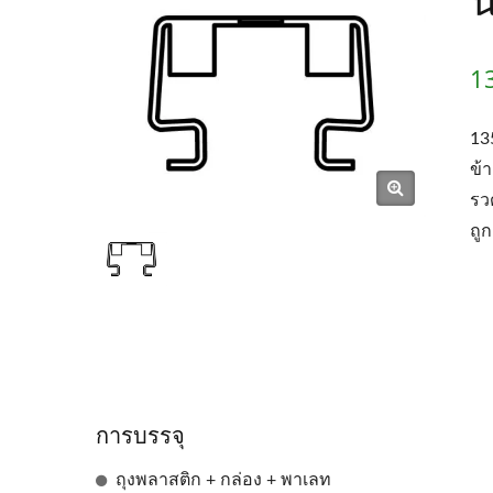
13
13
ข้า
รว
ถู
การบรรจุ
ถุงพลาสติก + กล่อง + พาเลท