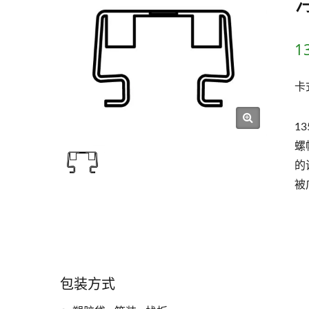
13
卡
1
螺
的
被
包装方式