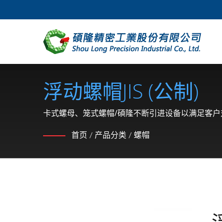
浮动螺帽JIS (公制)
卡式螺母、笼式螺帽/碩隆不断引进设备以满足客
首页
/
产品分类
/
螺帽