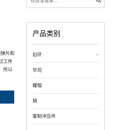
产品类别
钢弹片和
扣环
过工件
，所以
华司
螺帽
销
客制冲压件