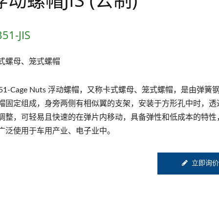
51-JIS
式螺母、笼式螺帽
351-Cage Nuts 浮动螺帽，又称卡式螺母、笼式螺帽，是由弹簧
帽固定组成，身旁两侧有相似翼的支架，安装于方形孔中时，透
调整，可轻易且快速的在弹片内移动，具备弹性和低成本的特性
广泛使用于车用产业、电子业中。
立即询价